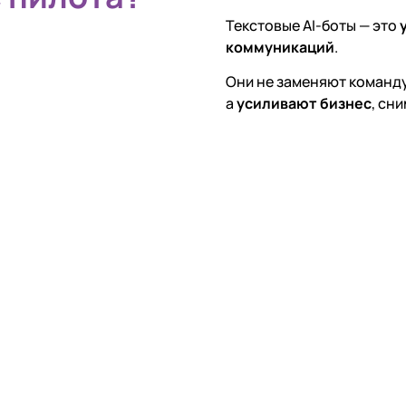
Текстовые AI-боты — это
коммуникаций
.
Они не заменяют команду
а
усиливают бизнес
, сн