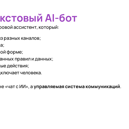
екстовый AI-бот
ровой ассистент, который:
з разных каналов;
а;
ной форме;
данных правил и данных;
ые действия;
ключает человека.
е «чат с ИИ», а
управляемая система коммуникаций
.