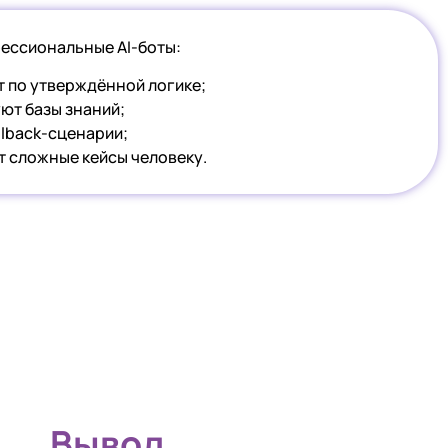
ессиональные AI-боты:
 по утверждённой логике;
ют базы знаний;
llback-сценарии;
 сложные кейсы человеку.
Вывод