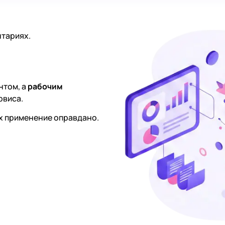
нтариях.
нтом, а
рабочим
рвиса.
 их применение оправдано.