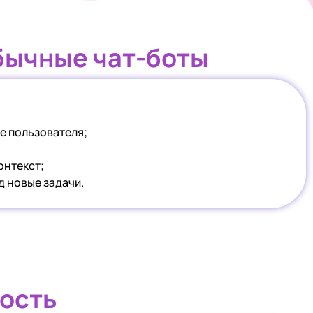
обычные чат-боты
е пользователя;
онтекст;
 новые задачи.
ность