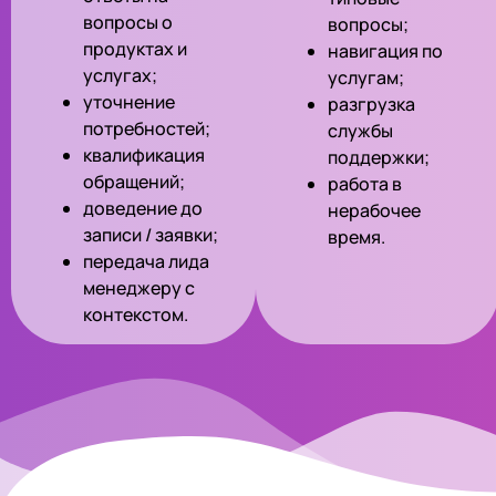
вопросы о
вопросы;
продуктах и
навигация по
услугах;
услугам;
уточнение
разгрузка
потребностей;
службы
квалификация
поддержки;
обращений;
работа в
доведение до
нерабочее
записи / заявки;
время.
передача лида
менеджеру с
контекстом.