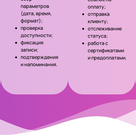
параметров
оплату;
(дата, время,
отправка
формат);
клиенту;
проверка
отслеживание
доступности;
статуса;
фиксация
работа с
записи;
сертификатами
подтверждения
и предоплатами.
и напоминания.