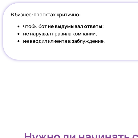
В бизнес-проектах критично:
чтобы бот
не выдумывал ответы
;
не нарушал правила компании;
не вводил клиента в заблуждение.
Нужно ли начинать 