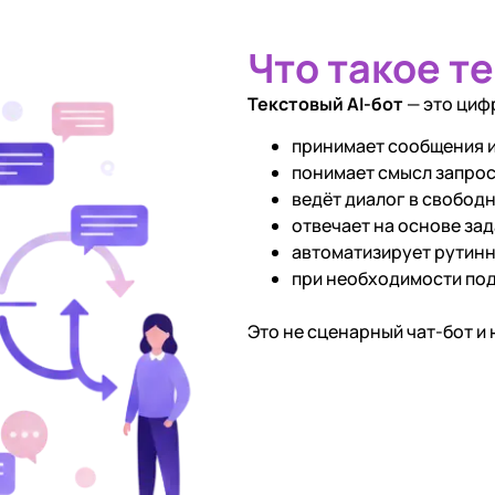
Что такое т
Текстовый AI-бот
— это циф
принимает сообщения и
понимает смысл запрос
ведёт диалог в свобод
отвечает на основе за
автоматизирует рутинн
при необходимости под
Это не сценарный чат-бот и н