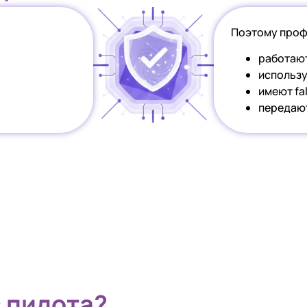
Поэтому проф
работают
использу
имеют fa
передают
с пилота?