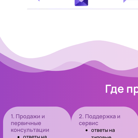
Где п
1. Продажи и
2. Поддержка и
первичные
сервис
консультации
ответы на
ответы на
типовые