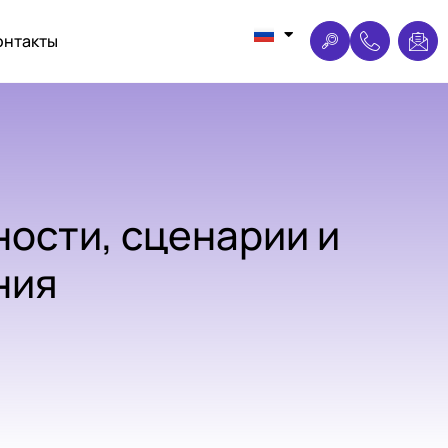
онтакты
ности, сценарии и
ния