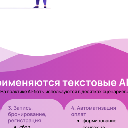
рименяются текстовые A
На практике AI-боты используются в десятках сценариев:
3. Запись,
4. Автоматизация
бронирование,
оплат
регистрация
формирование
сбор
ссылок на