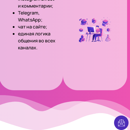
и комментарии;
Telegram,
WhatsApp;
чат на сайте;
единая логика
общения во всех
каналах.